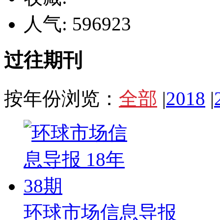
人气: 596923
过往期刊
按年份浏览：
全部
|
2018
|
环球市场信息导报