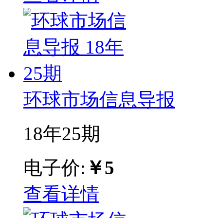
环球市场信息导报
18年25期
电子价:
￥5
查看详情