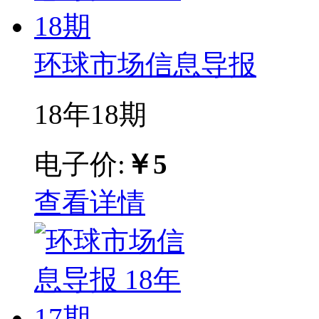
环球市场信息导报
18年18期
电子价:
￥5
查看详情