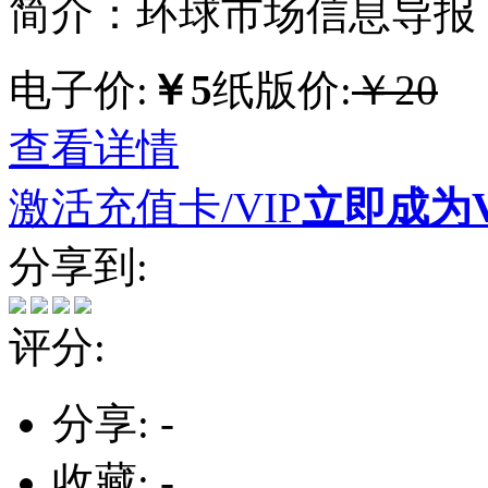
简介：环球市场信息导报 1
电子价:
￥5
纸版价:
￥20
查看详情
激活充值卡/VIP
立即成为V
分享到:
评分:
分享:
-
收藏:
-