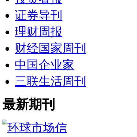
证券导刊
理财周报
财经国家周刊
中国企业家
三联生活周刊
最新期刊