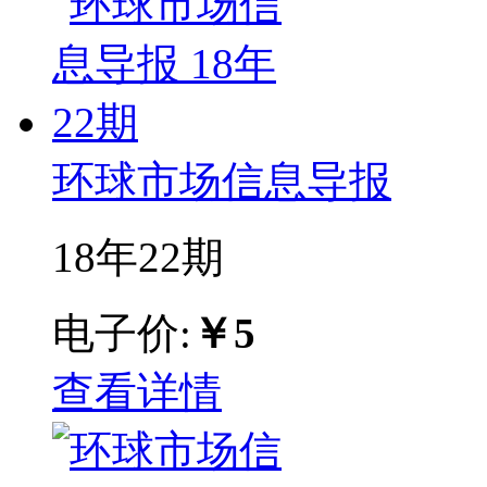
环球市场信息导报
18年22期
电子价:
￥5
查看详情