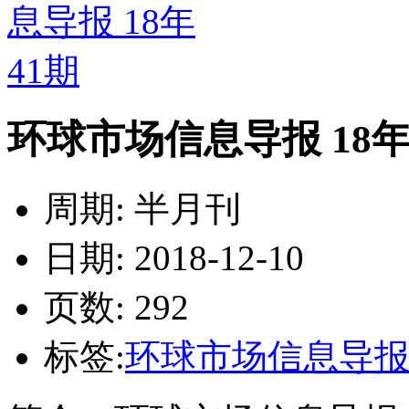
环球市场信息导报 18年
周期: 半月刊
日期: 2018-12-10
页数: 292
标签:
环球市场
信息
导