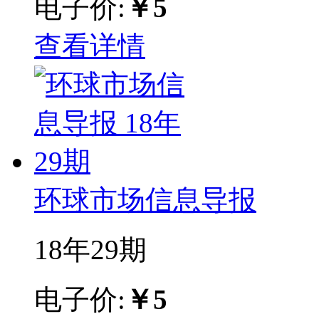
电子价:
￥5
查看详情
环球市场信息导报
18年29期
电子价:
￥5