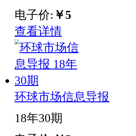
电子价:
￥5
查看详情
环球市场信息导报
18年30期