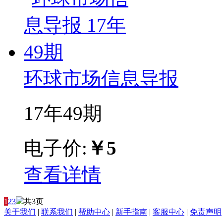
环球市场信息导报
17年49期
电子价:
￥5
查看详情
1
2
3
共3页
关于我们
|
联系我们
|
帮助中心
|
新手指南
|
客服中心
|
免责声明