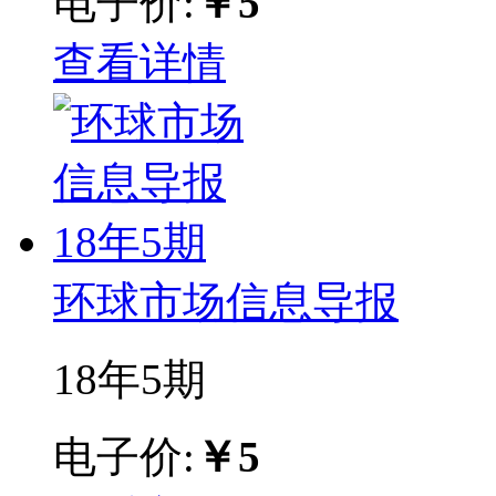
电子价:
￥5
查看详情
环球市场信息导报
18年5期
电子价:
￥5