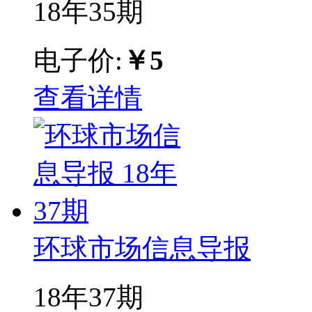
18年35期
电子价:
￥5
查看详情
环球市场信息导报
18年37期