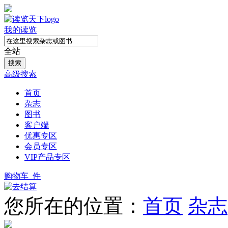
我的读览
全站
高级搜索
首页
杂志
图书
客户端
优惠专区
会员专区
VIP产品专区
购物车
件
您所在的位置：
首页
杂志