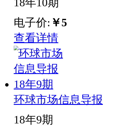
18年10期
电子价:
￥5
查看详情
环球市场信息导报
18年9期