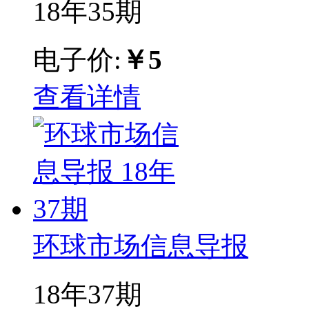
18年35期
电子价:
￥5
查看详情
环球市场信息导报
18年37期