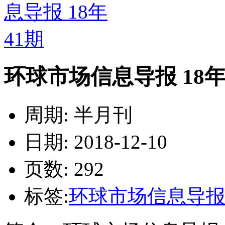
环球市场信息导报 18年
周期: 半月刊
日期: 2018-12-10
页数: 292
标签:
环球市场
信息
导