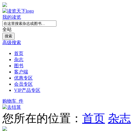
我的读览
全站
高级搜索
首页
杂志
图书
客户端
优惠专区
会员专区
VIP产品专区
购物车
件
您所在的位置：
首页
杂志