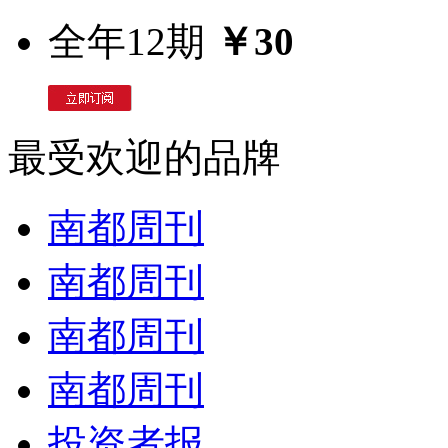
全年12期
￥30
最受欢迎的品牌
南都周刊
南都周刊
南都周刊
南都周刊
投资者报