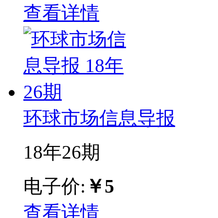
查看详情
环球市场信息导报
18年26期
电子价:
￥5
查看详情