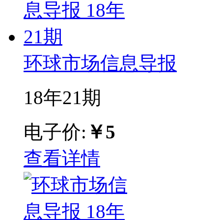
环球市场信息导报
18年21期
电子价:
￥5
查看详情