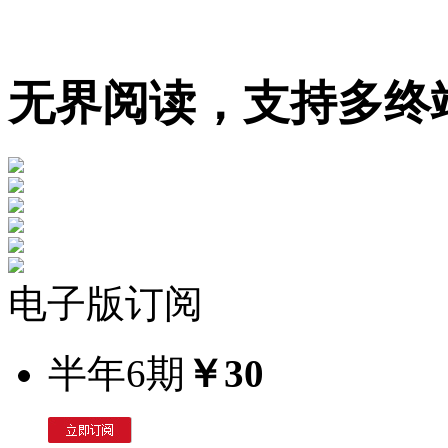
无界阅读，支持多终
电子版订阅
半年6期
￥30