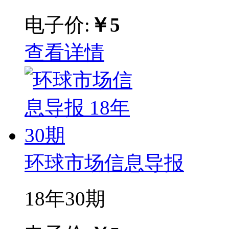
电子价:
￥5
查看详情
环球市场信息导报
18年30期