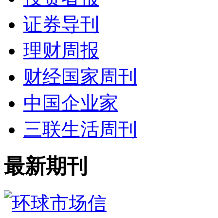
证券导刊
理财周报
财经国家周刊
中国企业家
三联生活周刊
最新期刊