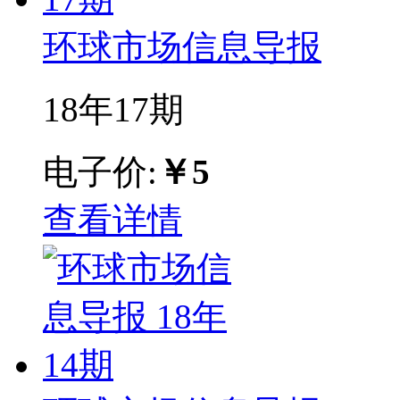
环球市场信息导报
18年17期
电子价:
￥5
查看详情